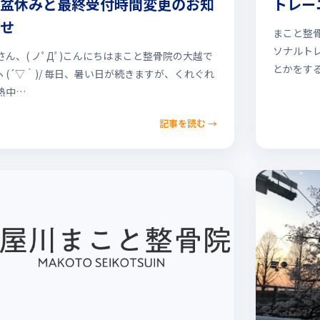
盆休みと最終受付時間変更のお知
トレー
せ
まこと整
ソナルト
さん、( ノﾟДﾟ)こんにちはまこと整骨院の大越で
とかをす
ヽ(´▽｀)/ 毎日、暑い日が続きますが、くれぐれ
熱中…
記事を読む
→