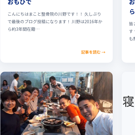
おもひで
お
ら
こんにちはまこと整骨院の川野です！！ 久しぶり
で最後のブログ投稿になります！ 川野は2016年か
皆
ら約3年間在籍…
す
も
記事を読む
→