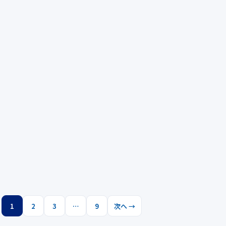
1
2
3
…
9
次へ →