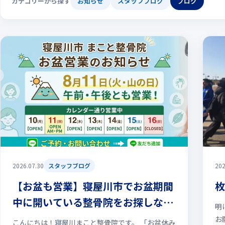
カテゴリーから探す
お知らせ
スタッフブログ
ブログ
2026.07.30
スタッフブログ
202
【お盆も営業】寝屋川市でお盆期間
枚
中に開いている整骨院をお探しなら
明
｜8月11日（山の日）も終日営業！
お
こんにちは！寝屋川まこと整骨院です。 「お盆休み